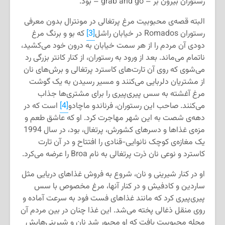
رستوران بیرون بر – grab and go – بود.
البته قصه‌ی محبوبیت مرغ پرتغالی در مونترال بدون معرفی
رستوران Romados در خیابان راشل
[3]
که بو و برنگ مرغ
دودی آن مردم را از هر سمت خیابان به درون خود می‌کشید،
ناتمام می‌ماند. بعد از ورود به رستوران، از کنار کانتر بزرگی رد
می‌شوی که روی آن تارت‌های کاسترد پرتغالی و برش‌های نان
از مشتریان دلربایی می‌کنند و مسیر رسیدن به یک گوشت
مرغ آغشته به سس پیری‌پیری را برای مشتری‌ها جذاب
می‌کنند. صاحب این رستوران، فرناندو ماچادو
[4]
است که در
دهه‌ی شصت به این شهر مهاجرت کرد. او که عاشق طعم و
مزه‌ی غذاها و دسرهای کشورش، پرتغال، بود، در سال 1994
یک مغازه‌ی کوچک نانوایی-قنادی را افتتاح و در آن تارت
کاسترد و نوعی نان ذرت پرتغالی به نام Broa را عرضه می‌کرد.
او در کنار شیرینی و نان، شروع به فروش غذاهای دریایی مثل
ساردین و کادفیش و در کنار آنها، مرغ مخصوص با سس
پیری‌پیری کرد که مانند غذاهای فست فود به سرعت آماده و
روی منقل ذغالی پخته می‌شد. این غذا چنان در بین مردم آن
محله محبوبیت یافت که او مجبور شد نان و شیرینی‌هایش