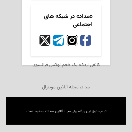
«مداد» در شبکه های
اجتماعی
کانفی اردک؛ یک طعم لوکس فرانسوی
مداد، مجله آنلاین مونترال
تمام حقوق این وبگاه برای مجله آنلاین «مداد» محفوظ است.