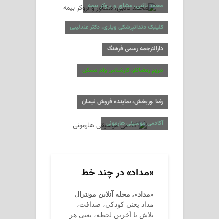
محمد تائبی، مشاور و بروکر بیمه
کلینیک دندانپزشکی ویلری، دکتر عندلیبی
دارالترجمه رسمی فرهنگ
مریم رمضانلو، کارشناس وام مسکن
رضا نوربخش، نماینده فروش نیسان
آکادمی موسیقی هارمونی
«مداد» در چند خط
«مداد»، مجله آنلاین مونترال
مداد یعنی کودکی، صداقت،
تلاش تا آخرین لحظه، یعنی هر