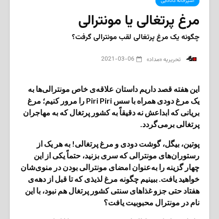
آشپزخانه کانادایی
مرغ پرتغالی یا مونترالی
چگونه یک مرغ پرتغالی لقب مونترالی گرفت؟
2021-03-06
‌ تحریریه «مداد»
این هفته قصد داریم داستان علاقه‌ی خاص مونترالی‌ها به
یک مرغ دودی همراه با سس Piri Piri را مرور کنیم؛ مرغ
بریانی که ابداعش نه دقیقاً به کشور پرتغال که به مهاجران
پرتغالی برمی‌گردد.
پوتین، بیگل، گوشت دودی و مرغ پرتغالی! به هر یک از
رستوران‌های مونترالی که سری بزنید، حتماً یکی از این
چهار گزینه را به‌عنوان امضای مونترالی‌ بودن در منوی‌شان
خواهید یافت. ببینیم چگونه مرغ لذیذی که تا قبل از دهه‌ی
هفتاد حتی جزو غذاهای سنتی کشور پرتغال هم نبود، با این
نام در مونترال محبوبیت یافت؟