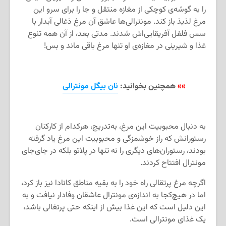
را به گوشه‌ی کوچکی از مغازه منتقل و جا را برای سرو این
مرغ لذیذ باز کند. مونترالی‌ها عاشق آن مرغ ذغالی آبدار با
سس فلفل آفریقایی‌اش شدند. مدتی بعد، از آن همه تنوع
غذا و شیرینی در مغازه‌ی او تنها مرغ باقی ماند و بس!
»»
همچنین بخوانید:
نان بیگل مونترالی
به دنبال محبوبیت این مرغ، به‌تدریج، هرکدام از کارکنان
رستورانش که راز خوشمزگی و محبوبیت این مرغ یاد گرفته
بودند، رستوران‌های دیگری را نه تنها در پلاتو بلکه در جای‌جای
مونترال افتتاح کردند.
اگرچه مرغ پرتقالی راه خود را به بقیه مناطق کانادا نیز باز کرد،
اما در هیچ‌کجا به اندازه‌ی مونترال عاشقان وفادار نیافت و به
این دلیل است که این غذا بیش از اینکه حتی پرتغالی باشد،
یک غذای مونترالی است.