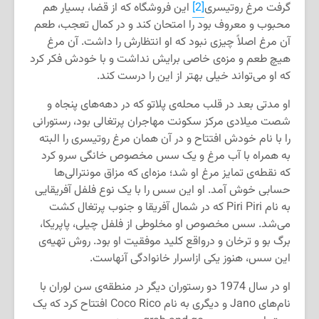
گرفت مرغ روتیسری
[2]
این فروشگاه که از قضا، بسیار هم
محبوب و معروف بود را امتحان کند و در کمال تعجب، طعم
آن مرغ اصلاً چیزی نبود که او انتظارش را داشت. آن مرغ
هیچ طعم و مزه‌ی خاصی برایش نداشت و با خودش فکر کرد
که او می‌تواند خیلی بهتر از این را درست کند.
او مدتی بعد در قلب محله‌ی پلاتو که در دهه‌های پنجاه و
شصت میلادی مرکز سکونت مهاجران پرتغالی بود، رستورانی
را با نام خودش افتتاح و در آن همان مرغ روتیسری را البته
به ‌همراه با آب مرغ و یک سس مخصوص خانگی سرو ‌کرد
که نقطه‌ی تمایز مرغ او شد؛ مزه‌ای که مزاق مونترالی‌ها
حسابی خوش آمد. او این سس را با یک نوع فلفل آفریقایی
به نام Piri Piri که در شمال آفریقا و جنوب پرتغال کشت
می‌شد. سس مخصوص او مخلوطی از فلفل چیلی، پاپریکا،
برگ بو و ترخان و درواقع کلید موفقیت او بود. روش تهیه‌ی
این سس، هنوز یکی ازاسرار خانوادگی آنهاست.
او در سال 1974 دو رستوران دیگر در منطقه‌ی سن لوران با
نام‌های Jano و دیگری به نام Coco Rico افتتاح کرد که یک