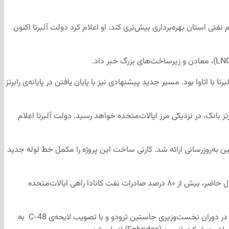
ز برساند و از ذخایر عظیم نفتی استان بهره‌برداری بیش‌تری کند. او اعلام کرد دولت آلبرتا اکنون
 اتاوا بود. مسیر جدید پیشنهادی نیز با پایان یافتن در پایانه‌ی رابرتز
یر فعلی جدا شده و به رابرتز بانک، در نزدیکی مرز ایالات‌متحده خواهد رسید. دولت آلبرتا اعلام
ی دی‌اکسیدکربن در زیر زمین به‌روزرسانی ارائه شد. کارنی ساخت این پروژه را مکمل خط لوله جدید
کارنی و اسمیت افزایش صادرات نفت را راهی برای کاهش وابستگی به بازار ایالات‌متحده و مقابله با تعرفه‌های تجاری دونالد ترامپ دانسته‌اند. در حال حاضر، بیش از ۸۰ درصد صادرات نفت کانادا راهی ایالات‌متحده
در مقابل، دیوید ابی و برخی از جوامع بومی سواحل شمالی بریتیش‌کلمبیا همچنان با هرگونه کاهش محدودیت نفتکش‌ها مخالفند. این ممنوعیت در دوران نخست‌وزیری جاستین ترودو و با تصویب لایحه‌ی C-48 به