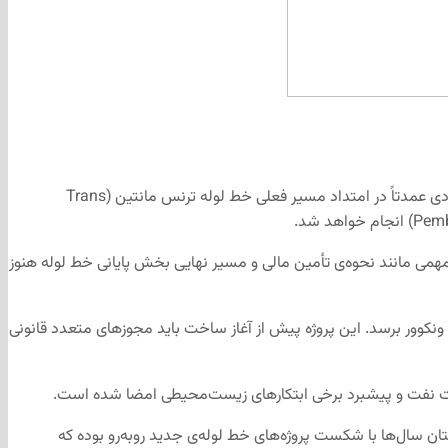
، دولت آلبرتا روز پنج‌شنبه طرح مورد انتظار خط لوله‌ی جدید نفت را رسماً به دولت فدرال ارائه کرد. این خط لوله‌ی پیشنهادی عمدتاً در امتداد مسیر فعلی خط لوله ترنس مانتین (Trans
مهمی مانند نحوه‌ی تأمین مالی و مسیر نهایی بخش پایانی خط لوله هنوز
ودرهایم (Bruderheim) در آلبرتا آغاز شده و پس از حدود ۱۲۰۰ کیلومتر به پایانه‌ی رابرتز بانک (Roberts Bank) در جنوب ونکوور برسد. این پروژه پیش از آغاز ساخت باید مجوزهای متعدد قانونی
ان سال‌ها با شکست پروژه‌های خط لوله‌ی جدید روبه‌رو بوده که