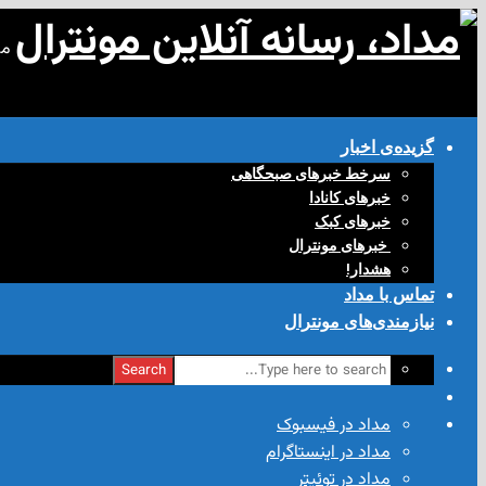
مد
گزیده‌ی‌ اخبار
سرخط خبرهای صبحگاهی
خبرهای کانادا
خبرهای کبک
‌ خبرهای مونترال
هشدار!
تماس با مداد
نیازمندی‌های مونترال
Search
مداد در فیسبوک
مداد در اینستاگرام
مداد در توئیتر