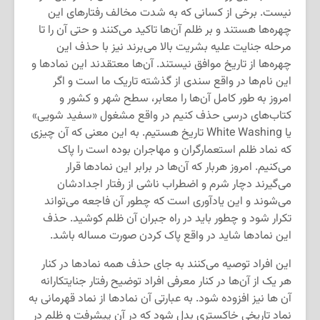
نیست. برخی از کسانی که به شدت مخالف رفتارهای این
چهره‌ها هستند و بر ظلم آن‌ها تاکید می‌کنند و حتی آن را تا
مرحله جنایت علیه بشریت بالا می‌برند نیز با حذف این
چهره‌ها از تاریخ موافق نیستند. آن‌ها معتقدند این نمادها و
این نام‌ها در واقع سندی از گذشته تاریک ما است و اگر
امروز به طور کامل آن‌ها را معابر، سطح شهر و کشور و
کتاب‌های درسی حذف کنیم در واقع مشغول «سفید شویی»
یا White Washing تاریخ هستیم. به این معنی که آن چیزی
که نماد ظلم استعمارگران و مهاجران بوده است را پاک
می‌کنیم. امروز هربار که آن‌ها در برابر این نمادها قرار
می‌گیرند دچار شرم و اضطراب ناشی از رفتار اجدادشان
می‌شوند و این یادآوری است که چطور آن فاجعه می‌تواند
تکرار شود و چطور باید در راه جبران آن ظلم کوشید. حذف
این نمادها شاید در واقع پاک کردن صورت مساله باشد.
این افراد توصیه می‌کنند به جای حذف همه نمادها در کنار
هر یک از آن‌ها در کنار معرفی افراد توضیح رفتار جنایتکارانه
آن ها نیز افزوده شود. به عبارتی آن نمادها از نماد قهرمانی به
نماد تاریخی خاکستری بدل شود که در آن پیشرفت و ظلم در