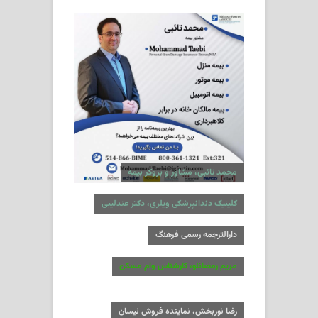
محمد تائبی، مشاور و بروکر بیمه
کلینیک دندانپزشکی ویلری، دکتر عندلیبی
دارالترجمه رسمی فرهنگ
مریم رمضانلو، کارشناس وام مسکن
رضا نوربخش، نماینده فروش نیسان