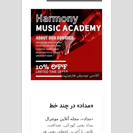
آکادمی موسیقی هارمونی
«مداد» در چند خط
«مداد»، مجله آنلاین مونترال
مداد یعنی کودکی، صداقت،
تلاش تا آخرین لحظه، یعنی هر