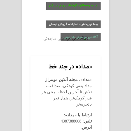
مریم رمضانلو، کارشناس وام مسکن
رضا نوربخش، نماینده فروش نیسان
آکادمی موسیقی هارمونی
«مداد» در چند خط
«مداد»، مجله آنلاین مونترال
مداد یعنی کودکی، صداقت،
تلاش تا آخرین لحظه، یعنی هر
قدر کوچک‌تر، همان‌قدر
باتجربه‌تر
ارتباط با «مداد»:
تلفن:
4387388068
آدرس: