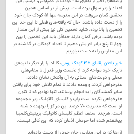
یافته‌های اخیر از بقایای ۲۱۵ کودک در کمپلوس، درستی این
اعداد را زیر سوال برده است. پیش تر بر اساس همین
تحقیق گمان می‌رفت در این مدرسه تنها ۵۱ کودک جان خود
را از دست داده باشند. حال که یافته‌های فعلی تا این حد این
تخمین را بالا برده، شاید تخمین کلی نیز بیش از این مقدار
بوده باشد. برخی گمان دارند حداقل باید این تخمین را بین
چهار تا پنج برابر افزایش دهیم تا تعداد کودکان در گذشته در
این مدارس را به دست بیاوریم.
خبر یافتن بقایای ۲۱۵ کودک بومی
، کانادا را بار دیگر با نیمه‌ی
تاریک خود مواجه کرد. از نخست وزیر فدرال تا مقام‌های
محلی و دولت‌های استانی به آن واکنش نشان دادند،
عذرخواهی کردند و وعده دادند تا تمام تلاش خود برای یافتن
سایر گمشدگان را به انجام برسانند. تنها نهادی که تا کنون
عذرخواهی نکرده است پاپ و کلیسای کاتولیک زیر مجموعه
او است که مدیریت ۷۰ درصد این مراکز را برعهده داشته
است. هرچند اسقف اعظم کلیسای کاتولیک بریتیش‌کلمبیا
پیشقدم شده اما خودش اذعان کرده که این کافی نیست.
آن‌ها که در این مدارس جان خود را از دست داده‌اند