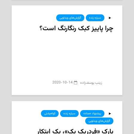
سیاره زنده
گزارش‌های ویدئویی
چرا پاییز کبک رنگارنگ است؟
2020-10-14
‌ زینب یوسف‌زاده
پیشنهاد «مداد»
سیاره زنده
کوله‌پشتی
گزارش‌های ویدئویی
پارک «فردریک بک»، یک ابتکار