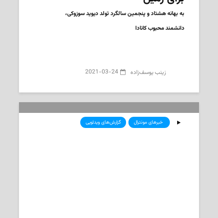
به بهانه هشتاد و پنجمین سالگرد تولد دیوید سوزوکی،
دانشمند محبوب کانادا
2021-03-24
‌ زینب یوسف‌زاده
‌ خبرهای مونترال
گزارش‌های ویدئویی
قطار الکتریک شهری REM جابجایی در
مونترال بزرگ را سبزتر و آسان تر می
کند