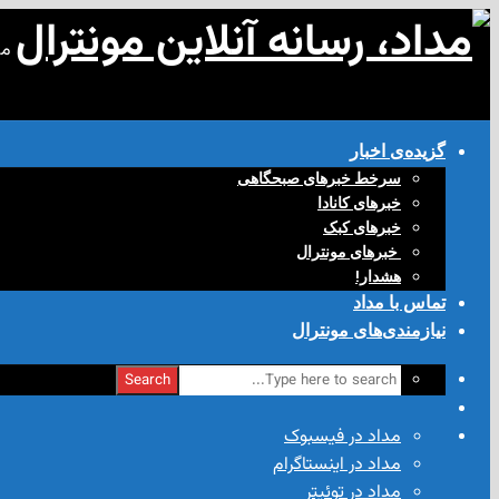
مد
گزیده‌ی‌ اخبار
سرخط خبرهای صبحگاهی
خبرهای کانادا
خبرهای کبک
‌ خبرهای مونترال
هشدار!
تماس با مداد
نیازمندی‌های مونترال
Search
مداد در فیسبوک
مداد در اینستاگرام
مداد در توئیتر