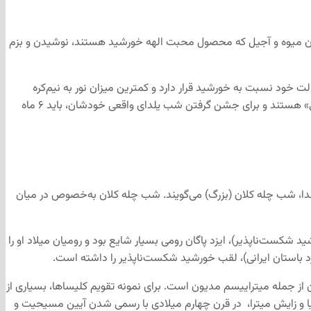
ردن میو‌ه و آجیل که محصول محبت الهه خورشید هستند، نوشیدن و بزم
 می‌افتد. این زمانی است که زمین در کج‌ترین حالت خود نسبت به خورشید قرار دارد و کمترین میزان نور به نیم‌کره
شمالی زمین تابیده می‌شود. اما همزمان ساکنان نیم‌کره جنوبی مثل ایرانی‌هایی که در استرالیا زندگی می‌کنند مشغول تجربه کردن «انقلاب تابستانی» هستند و برای جشن گرفتن شب یلدای واقعی خودشان، باید ۶ ماه
ا، شب چله‌ کلان (بزرگ) می‌گویند. شب چله کلان به‌خصوص در میان
شکست‌ناپذیر)، ایزد پاگان رومی بسیار شایع بود و رومیان میلاد او را
د باستان ایرانی)، لقب خورشید شکست‌ناپذیر را داشته است.
جمله میتراییسم مدیون است. برای نمونه تقویم کلیساها، بسیاری از
 و زایش میترا، در قرن چهارم میلادی با رسمی شدن آیین مسیحیت و