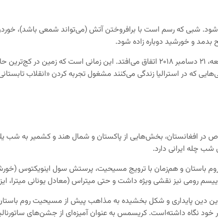
می‌شود. شبی که رسم است با برافروختن آتش (می‌تواند شمعی باشد)، خو
بدمد و خورشید دوباره زاده شود.
امسال «انقلاب زمستانی» به وقت مونترال ساعت ۵:۲۳ بعدازظهر روز جمعه، ۲۱ دسامبر ۲۰۱۸ اتفاق
ص در افغانستان، بخش‌هایی از پاکستان و شمال هند و کشمیر به شب یلد
 شب چله ایرانی دارد.
 روم باستان و هم‌زمان با ترویج مسیحیت، پرستش سول اینویکتوس (خورشید 
ییسم رومی نیز نقشی ویژه داشت و حتی میتراس (معادل یونانی میترا، ایز
 دین پایداری و شکل بخشیده به مذاهب پیش از مسیحیت روم باستان از 
 نگاه داشته‌است. کریسمس به عنوان آمیزه‌ای از جشن‌های ساتورنالیا