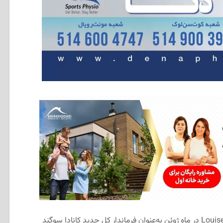
دولت کانادا اعلام کرده است که Louise Arbour در ماه ژوئن به‌عنوان فرماندار کل جدید کانادا سوگند