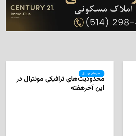
‌ خبرهای مونترال
محدودیت‌های ترافیکی مونترال در
این آخرهفته