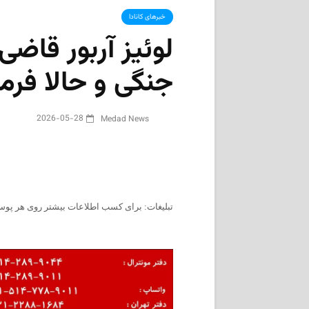
خبرهای کانادا
لوئیز آربور قاضی
جنگی و حالا فرما
2026-05-28
Medad News
تبلیغات: برای کسب اطلاعات بیشتر روی هر پوست