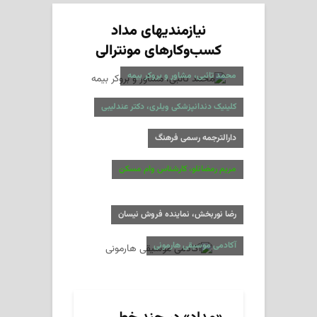
نیازمندیهای مداد
کسب‌وکارهای مونترالی
محمد تائبی، مشاور و بروکر بیمه
کلینیک دندانپزشکی ویلری، دکتر عندلیبی
دارالترجمه رسمی فرهنگ
مریم رمضانلو، کارشناس وام مسکن
رضا نوربخش، نماینده فروش نیسان
آکادمی موسیقی هارمونی