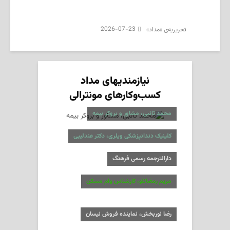
2026-07-23
تحریریه‌ی «مداد»
نیازمندیهای مداد
کسب‌وکارهای مونترالی
محمد تائبی، مشاور و بروکر بیمه
کلینیک دندانپزشکی ویلری، دکتر عندلیبی
دارالترجمه رسمی فرهنگ
مریم رمضانلو، کارشناس وام مسکن
رضا نوربخش، نماینده فروش نیسان