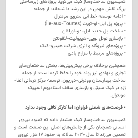
کمیسیون ساخت‌وساز کبک می‌گوید پروژه‌های زیرساختی
بزرگ نقش مهمی در این رشد داشته‌اند؛ از جمله:
• ادامه توسعه خط آبی متروی مونترال
• پروژه پل ایل-او-تورت (Île-aux-Tourtes)
• ساخت پل جدید ایل-دو-اورلئان
• بازسازی تونل لویی-هیپولیت-لافونتن
• پروژه‌های نیروگاه و انرژی شرکت هیدرو-کبک
• پروژه‌های مرتبط با مزارع بادی
همچنین برخلاف برخی پیش‌بینی‌ها، بخش ساختمان‌های
تجاری و نهادی نیز روند خود را حفظ کرده است؛ از جمله
ساخت بیمارستان وودرئی-دوریون، توسعه مرکز درمانی انفا-
ژزو در کبک سیتی و بازسازی سقف استادیوم المپیک
مونترال.
▪️
فرصت‌های شغلی فراوان؛ اما کارگر کافی وجود ندارد
کمیسیون ساخت‌وساز کبک هشدار داده که کمبود نیروی
انسانی همچنان یکی از چالش‌های اصلی این صنعت است و
تخمین می‌زند تا سال ۲۰۳۰ سالانه به حدود ۱۷ هزار نیروی