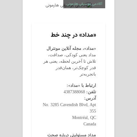
آکادمی موسیقی هارمونی
«مداد» در چند خط
«مداد»، مجله آنلاین مونترال
مداد یعنی کودکی، صداقت،
تلاش تا آخرین لحظه، یعنی هر
قدر کوچک‌تر، همان‌قدر
باتجربه‌تر
ارتباط با «مداد»:
تلفن:
4387388068
آدرس:
No. 3285 Cavendish Blvd, Apt
355
Montréal, QC
Canada
مداد مسئولیتی درباره صحت