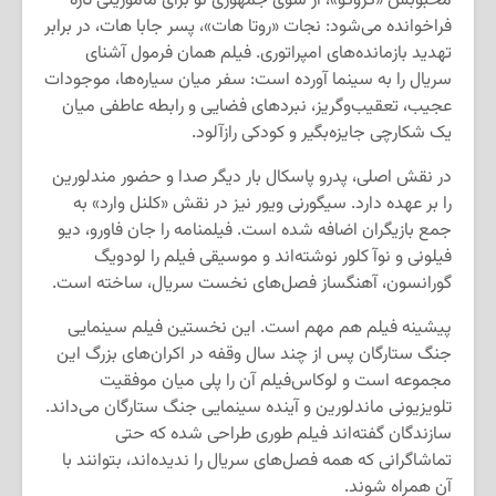
محبوبش «گروگو»، از سوی جمهوری نو برای مأموریتی تازه
فراخوانده می‌شود: نجات «روتا هات»، پسر جابا هات، در برابر
تهدید بازمانده‌های امپراتوری. فیلم همان فرمول آشنای
سریال را به سینما آورده است: سفر میان سیاره‌ها، موجودات
عجیب، تعقیب‌وگریز، نبردهای فضایی و رابطه عاطفی میان
یک شکارچی جایزه‌بگیر و کودکی رازآلود.
در نقش اصلی، پدرو پاسکال بار دیگر صدا و حضور مندلورین
را بر عهده دارد. سیگورنی ویور نیز در نقش «کلنل وارد» به
جمع بازیگران اضافه شده است. فیلمنامه را جان فاورو، دیو
فیلونی و نوآ کلور نوشته‌اند و موسیقی فیلم را لودویگ
گورانسون، آهنگساز فصل‌های نخست سریال، ساخته است.
پیشینه فیلم هم مهم است. این نخستین فیلم سینمایی
جنگ ستارگان پس از چند سال وقفه در اکران‌های بزرگ این
مجموعه است و لوکاس‌فیلم آن را پلی میان موفقیت
تلویزیونی ماندلورین و آینده سینمایی جنگ ستارگان می‌داند.
سازندگان گفته‌اند فیلم طوری طراحی شده که حتی
تماشاگرانی که همه فصل‌های سریال را ندیده‌اند، بتوانند با
آن همراه شوند.