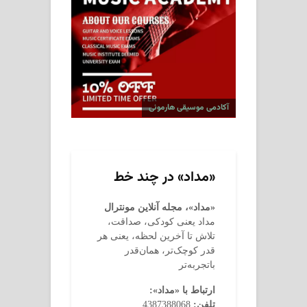
آکادمی موسیقی هارمونی
«مداد» در چند خط
«مداد»، مجله آنلاین مونترال
مداد یعنی کودکی، صداقت،
تلاش تا آخرین لحظه، یعنی هر
قدر کوچک‌تر، همان‌قدر
باتجربه‌تر
ارتباط با «مداد»:
تلفن:
4387388068