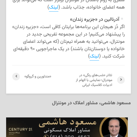
سفری به روم باستان در مونترال برقرار است که می‌تواند برای
همه اعضای خانواده، جذاب باشد. (
لینک
)
آدرنالین در «جزیره زندان»
اگر دُز هیجان این برنامه‌ها برایتان کافی است، «جزیره زندان»
را پیشنهاد می‌کنیم! در این مجموعه تفریحی جدید در
مونترال، می‌توانید به همراه تیم‌تان (که می‌تواند اعضای
خانواده یا دوستان‌تان باشند) در یک ماجراجویی ۹۰ دقیقه‌ای
شرکت کنید. (
لینک
)
تئاتر «شب‌های رنگی» در
«مندلورین و گروگو»
مونترال؛ نمایشی با الهام از
ادبیات کلاسیک ایرانی
مسعود هاشمی، مشاور املاک در مونترال