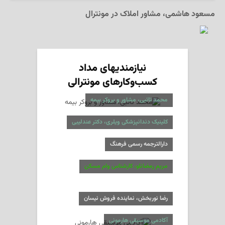
مسعود هاشمی، مشاور املاک در مونترال
نیازمندیهای مداد
کسب‌وکارهای مونترالی
محمد تائبی، مشاور و بروکر بیمه
کلینیک دندانپزشکی ویلری، دکتر عندلیبی
دارالترجمه رسمی فرهنگ
مریم رمضانلو، کارشناس وام مسکن
رضا نوربخش، نماینده فروش نیسان
آکادمی موسیقی هارمونی