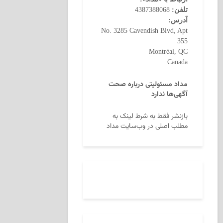
تلفن:
4387388068
آدرس:
No. 3285 Cavendish Blvd, Apt
355
Montréal, QC
Canada
مداد مسئولیتی درباره صحت
آگهی‌ها ندارد
بازنشر فقط به شرط لینک به
مطلب اصلی در وب‌سایت مداد