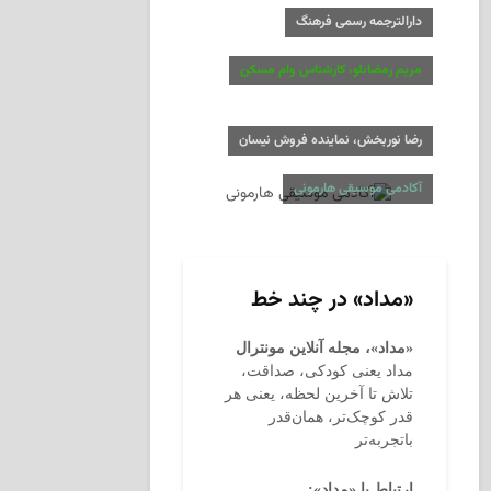
دارالترجمه رسمی فرهنگ
مریم رمضانلو، کارشناس وام مسکن
رضا نوربخش، نماینده فروش نیسان
آکادمی موسیقی هارمونی
«مداد» در چند خط
«مداد»، مجله آنلاین مونترال
مداد یعنی کودکی، صداقت،
تلاش تا آخرین لحظه، یعنی هر
قدر کوچک‌تر، همان‌قدر
باتجربه‌تر
ارتباط با «مداد»: