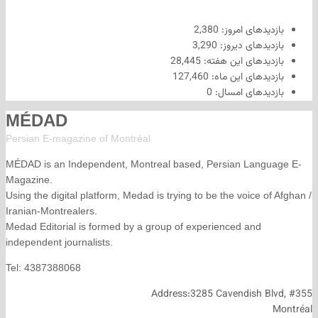
های امروز:
2,380
های دیروز:
3,290
های این هفته:
28,445
های این ماه:
127,460
های امسال:
0
MÉDAD
Persian E-magazine of Montr
éal
MÉDAD is an Independent, Montreal based, Persian La
Magazine.
Using the digital platform, Medad is trying to be the voice
Iranian-Montrealers.
Medad Editorial is formed by a group of experienced and
independent journalists.
Tel: 4387388068
Address:3285 Cavendish