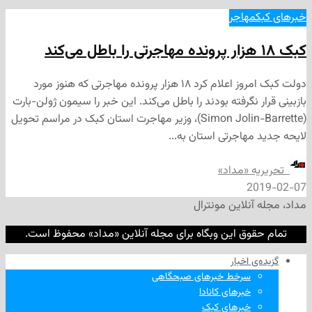
مهاجر
دولت کبک امروز اعلام کرد ۱۸ هزار پرونده مهاجرتی که هنوز مورد
 نگرفته بودند را باطل می‌کند. این خبر را سیمون ژولن-بارت
(Simon Jolin-Barrette)، وزیر مهاجرت استان کبک در مراسم تحویل
مهاجرتی استان به...
ه «مداد»
2
نلاین مونترال
وق این وبگاه برای مجله آنلاین «مداد» محفوظ است.
‌ اخبار
سرخط خبرهای صبحگاهی
خبرهای کانادا
خبرهای کبک