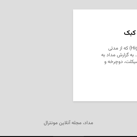
 کبک
قوانین راهنمایی و رانندگی کبک (Highway Safety Code) که از مدتی
ه، ۱۸ می اجرایی شد. به گزارش مداد به
تورسیکلت، دوچرخه و
مداد، مجله آنلاین مونترال