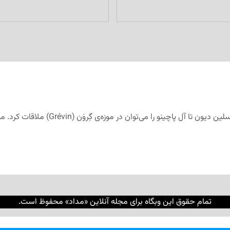
از ژوستن (جاستین) ترودو تا شارل دوگول، ا
تمام حقوق این وبگاه برای مجله آنلاین «مداد» محفوظ است.