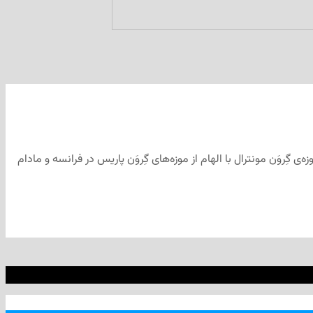
ز انیشتین تا استیو جابز و از سلین دیون تا آل پاچینو را می‌توان در موزه‌ی گِروَن (Grévin) ملاقات کرد. موزه‌ی گِروَن مونترال با الهام از موزه‌های گِروَن پاریس در فرانسه و مادام