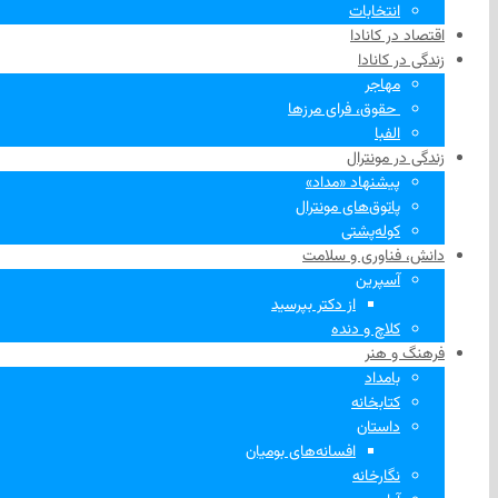
انتخابات
اقتصاد در کانادا
زندگی در کانادا
مهاجر
‌ حقوق، فرای مرزها
الفبا
زندگی در مونترال
پیشنهاد «مداد»
پاتوق‌های مونترال
کوله‌پشتی
دانش، فناوری و سلامت
آسپرین
از دکتر بپرسید
کلاچ و دنده
فرهنگ و هنر
بامداد
کتابخانه
داستان
افسانه‌های بومیان
نگارخانه