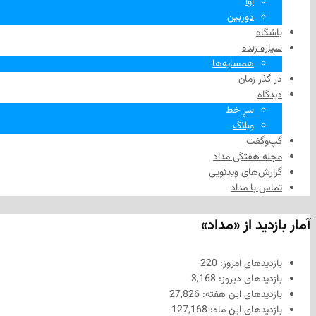
آوا
دوربین
باشگاه
سیاره زنده
همسایه‌ها
در گذر زمان
دیدگاه
سرِ خط
وبلاگ
گپ‌وگفت
مجله هفتگی مداد
گزارش‌های ویدئویی
تماس با مداد
آمار بازدید از «مداد»
بازدیدهای امروز:
220
بازدیدهای دیروز:
3,168
بازدیدهای این هفته:
27,826
بازدیدهای این ماه:
127,168