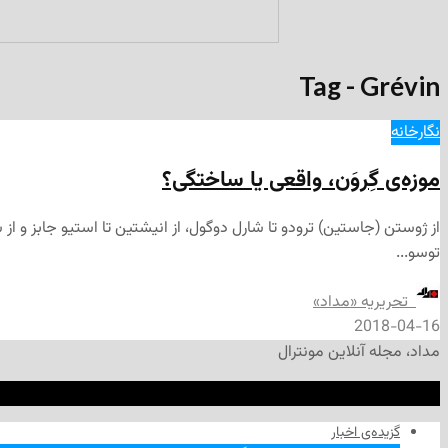
Tag - Grévin
نگارخانه
موزه‌ی گِروَن، واقعی یا ساختگی؟
توسو...
‌ تحریریه «مداد»
2018-04-16
مداد، مجله آنلاین مونترال
گزیده‌ی‌ اخبار