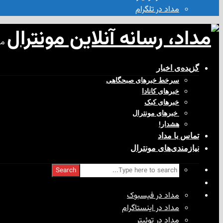
مداد در تلگرام
مد
گزیده‌ی‌ اخبار
سرخط خبرهای صبحگاهی
خبرهای کانادا
خبرهای کبک
‌ خبرهای مونترال
هشدار!
تماس با مداد
نیازمندی‌های مونترال
Search
مداد در فیسبوک
مداد در اینستاگرام
مداد در توئیتر