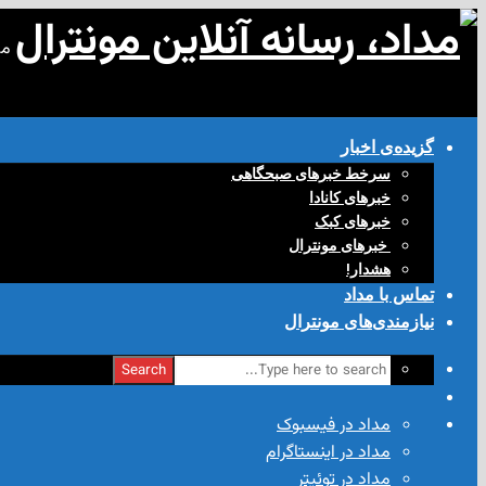
مد
گزیده‌ی‌ اخبار
سرخط خبرهای صبحگاهی
خبرهای کانادا
خبرهای کبک
‌ خبرهای مونترال
هشدار!
تماس با مداد
نیازمندی‌های مونترال
Search
مداد در فیسبوک
مداد در اینستاگرام
مداد در توئیتر