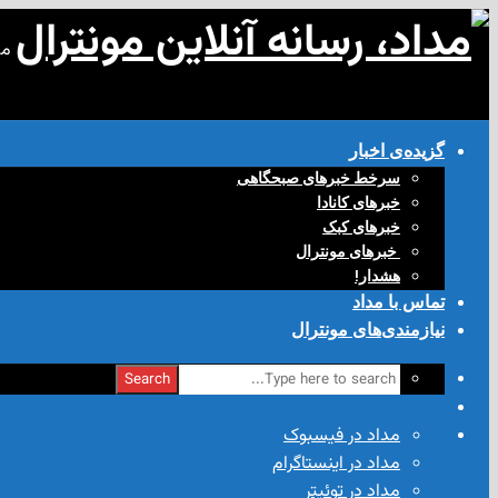
مد
گزیده‌ی‌ اخبار
سرخط خبرهای صبحگاهی
خبرهای کانادا
خبرهای کبک
‌ خبرهای مونترال
هشدار!
تماس با مداد
نیازمندی‌های مونترال
Search
مداد در فیسبوک
مداد در اینستاگرام
مداد در توئیتر