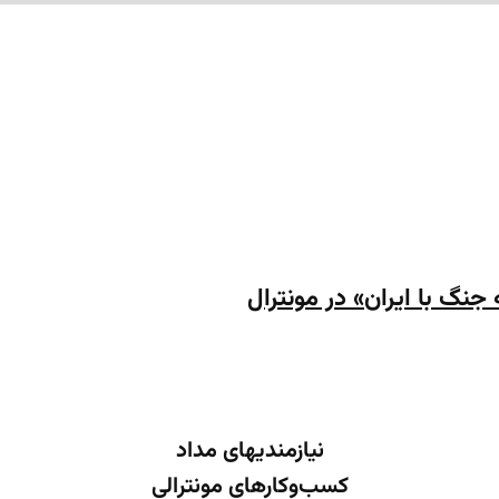
 جنگ با ایران» در مونترال
نیازمندیهای مداد
کسب‌وکارهای مونترالی