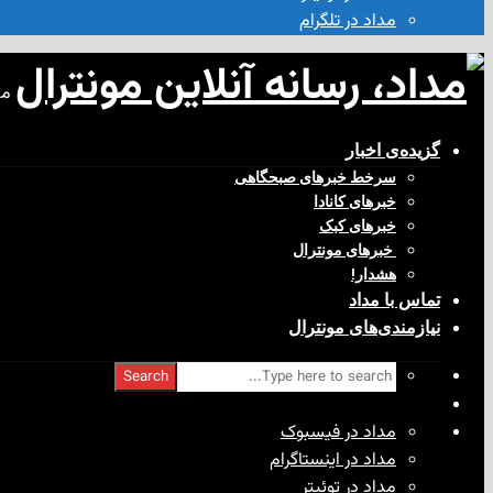
مداد در تلگرام
مد
گزیده‌ی‌ اخبار
سرخط خبرهای صبحگاهی
خبرهای کانادا
خبرهای کبک
‌ خبرهای مونترال
هشدار!
تماس با مداد
نیازمندی‌های مونترال
Search
مداد در فیسبوک
مداد در اینستاگرام
مداد در توئیتر