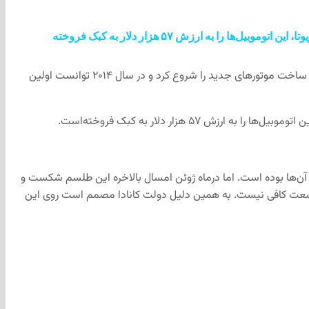
دولت کبک، تا پایان سال ۲۰۱۸ حدود ۵۰ خودروی هیدوژنی را که قبلا از تویوتا خریده، وارد سیستم حمل و نقل استان خواهد‌کرد. شرکت تویوتا، این اتوموبیل‌ها را به ارزش ۵۷ هزار دلار به کبک فروخته‌
نخستین شرکت اتوموبیل‌سازی که به استفاده از هیدروژن به عنوان یک سوخت پاک، علاقه نشان داد، تویوتا بود که در دهه ۹۰ میلادی کار تحقیق و ساخت موتورهای جدید را شروع کرد و در سال ۲۰۱۴ توانست اولین
ی آن‌ها بوده است. اما درماه ژوئن امسال بالاخره این طلسم شکست و
ن وسعت کافی نیست. به همین دلیل دولت کانادا مصمم است روی این