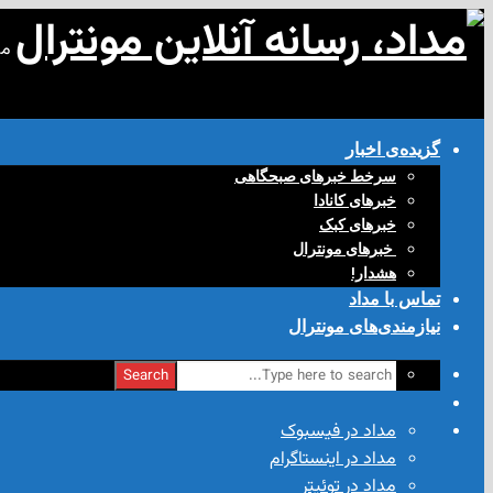
مد
گزیده‌ی‌ اخبار
سرخط خبرهای صبحگاهی
خبرهای کانادا
خبرهای کبک
‌ خبرهای مونترال
هشدار!
تماس با مداد
نیازمندی‌های مونترال
Search
مداد در فیسبوک
مداد در اینستاگرام
مداد در توئیتر