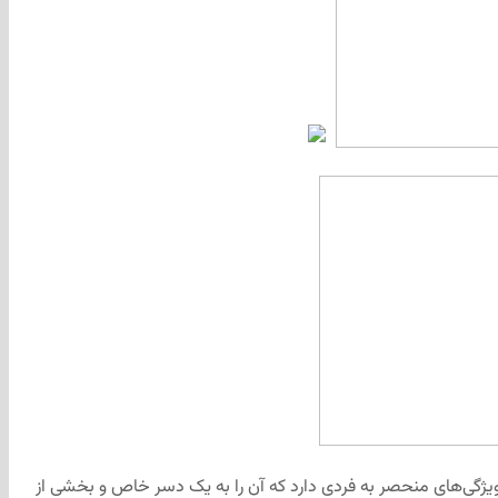
یج، این دسر محبوب و شیرین، در سراسر جهان طرفداران بسیاری دارد، اما نسخه کبکی کیک هویج (Gâteau aux carottes québécois) ویژگی‌های منحصر به فردی دارد که آن را به یک دسر خاص و بخشی از