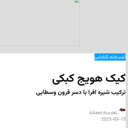
آشپزخانه کانادایی
کیک هویج کبکی
ترکیب شیره افرا با دسر قرون وسطایی
‌ تحریریه «مداد»
2025-03-15