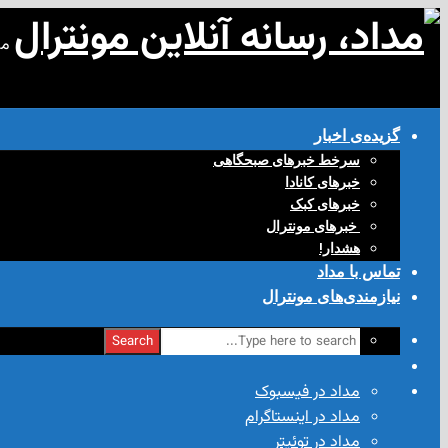
مد
گزیده‌ی‌ اخبار
سرخط خبرهای صبحگاهی
خبرهای کانادا
خبرهای کبک
‌ خبرهای مونترال
هشدار!
تماس با مداد
نیازمندی‌های مونترال
Search
مداد در فیسبوک
مداد در اینستاگرام
مداد در توئیتر