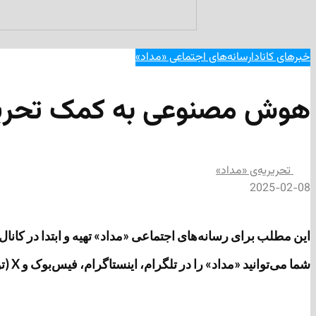
خبرهای کانادا
رسانه‌های اجتماعی «مداد»
هوش مصنوعی به کمک تحریم 
تحریریه‌ی «مداد»
2025-02-08
این مطلب برای رسانه‌های اجتماعی «مداد» تهیه و ابتدا در کانال تلگرامی «مداد» به آدرس https://t.me/medads/35069 منتشر 
شما می‌توانید «مداد» را در تلگرام، اینستاگرام، فیس‌بوک و X (توئیتر سابق) دنبال کنید.