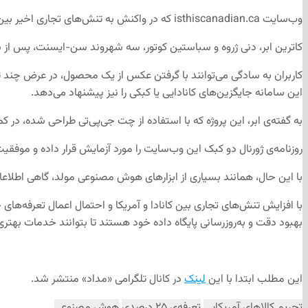
وب‌سایت isthiscanadian.ca که در واکنش به تنش‌های تجاری اخیر بین کانادا و آمریکا راه‌اندازی شده، با استفاده از فناوری هوش مصنوعی می‌تواند اصالت کانادایی یا خارجی بودن محصولات را تشخیص دهد.
کاترین ابر، دنی ژروه و سباستین کوتور، سه شهروند سن-ایسنت، پس از شنی
کاربران به سادگی می‌توانند با گرفتن عکس از یک محصول، در عرض چند ثا
این سامانه جایگزین‌های کانادایی یا کبکی را نیز پیشنهاد می‌دهد.
به گفته‌ی ابر، این پروژه که با استفاده از چت جی‌پی‌تی طراحی شده، در کم‌تر از ۴۸ ساعت به نسخه‌ی اولیه رسید و از زمان راه‌اندازی چندین بار آن را بهبو
روزنامه‌ی ژورنال دو کبک این وب‌سایت را مورد آزمایش قرار داده و موف
با این حال، همانند بسیاری از ابزارهای هوش مصنوعی مولد، گاهی اطلا
با افزایش تنش‌های تجاری بین کانادا و آمریکا و احتمال اعمال تعرفه‌های
بهبود دقت و به‌روزرسانی پایگاه داده خود هستند تا بتوانند خدمات بهتری ب
این مطلب ابتدا با این
لینک
در کانال تلگرامی «مداد» منتشر شد.
تحریم کالاهای آمریکایی
تعرفه‌ی ۲۵ درصدی
هوش مصنوعی