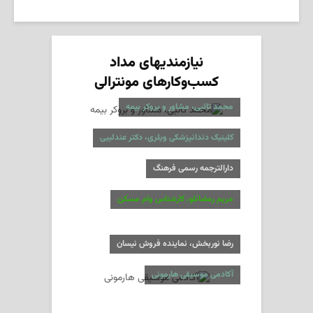
نیازمندیهای مداد
کسب‌وکارهای مونترالی
محمد تائبی، مشاور و بروکر بیمه
کلینیک دندانپزشکی ویلری، دکتر عندلیبی
دارالترجمه رسمی فرهنگ
مریم رمضانلو، کارشناس وام مسکن
رضا نوربخش، نماینده فروش نیسان
آکادمی موسیقی هارمونی