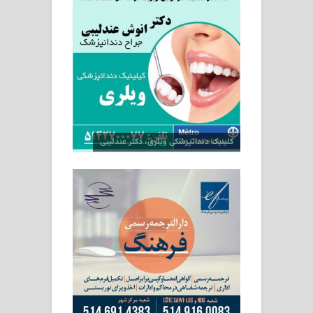
کلینیک دندانپزشکی ویلری، دکتر عندلیبی