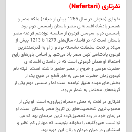
نفرتاری
(Nefertari)
نفرتاری (متوفی در سال 1255 پیش از میلاد) ملکه مصر و
همسر پادشاه افسانه
ای مصر باستان رامسس دوم بود.
رامسس دوم، سومین فرعون از سلسله نوزدهم فراعنه مصر
باستان است که در فاصله سال
های 1279 تا 1213 پیش از
میلاد بر تخت سلطنت نشسته بود و از او به قدرتمندترین
فرعون پادشاهی کهن مصر یاد می
شو. بر اساس باورهای رایج
احتمالا او همان فرعونی است که در داستان افسانه
ای
حضرت موسی و خروج از مصر حضور داشته است. البته نام
فرعون زمان حضرت موسی به طور قطع در هیچ یک از
بخش
های عهده عتیق نیامده است اما رامسس دوم یکی از
گزینه
های محتمل به شمار م
رود.
نفرتاری در لغت به معنی «همراه زیباروی» است. او یکی از
محبوب
ترین شخصیت
های زن تاریخ مصر باستان است. او
در زمان خود در رده تحصیل
کرده ترین مردمان بود که می
توانست هیروگلیف را بخواند بنویسد که مهارتی کم نظیر و
استثنایی در میان مردان و زنان این دوره بود.