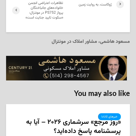
تظاهرات اعتراضی انجمن
ژوکاست، به‌ روایت زمین
خانواده‌های جانباختگان
پرواز PS752 در مونترال:
«سکوت تایید جنایت است»
مسعود هاشمی، مشاور املاک در مونترال
You may also like
خبرهای کانادا
«روز مرجع» سرشماری ۲۰۲۶ – آیا به
پرسشنامه پاسخ داده‌اید؟