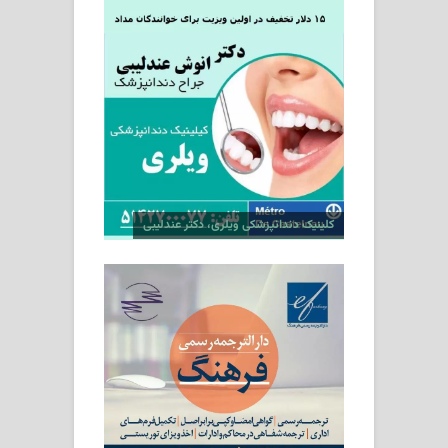
کلینیک دندانپزشکی ویلری، دکتر عندلیبی