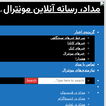
مد
گزیده‌ی‌ اخبار
سرخط خبرهای صبحگاهی
خبرهای کانادا
خبرهای کبک
‌ خبرهای مونترال
هشدار!
تماس با مداد
نیازمندی‌های مونترال
Search
مداد در فیسبوک
مداد در اینستاگرام
مداد در توئیتر