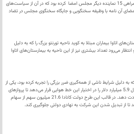
Edmonton Journal: این روزنامه در صفحه اول خود خبر عذرخواهی سخنگوی مجلس استان آلبرتا را منتشر کرده است. نیتان کوپر نامه‌ای را به همراهی 15 نماینده دیگر مجلس امضا کرده بود که در آن از سیاست‌های
 نامه عذر خواهی خود اشاره کرده است که امضای آن نامه با وظیفه سخنگویی و جایگاه سخنگوی مجلس در تضاد
رستان‌های اتاوا بیماران مبتلا به کوید ناحیه تورنتو بزرگ را که به دلیل
نتظار می‌رود تعداد بیشتری نیز از این ناحیه به بیمارستان‌های اتاوا
یی که به دلیل شرایط ناشی از همه‌گیری ضرر بزرگی را تجربه کرده بود، یکی از
ارکان اقتصادی است که دولت در قالب طرح احیای اقتصادی به کمک آن‌ها آماده است. در قالب توافق صورت گرفته با ایرکانادا دولت بودجه‌ای معادل 5.9 میلیارد دلار را در اختیار این خط هوایی قرار می‌دهد تا پروازهای
داخلی خود را از سر گرفته و در عین حال هزینه پرداخت شده بلیت مسافرانی که به دلیل همه‌گیری ناچار به لغو پروازهای خود هستند را به آن‌ها عودت دهد. در قالب این طرح دولت کانادا 21.6 میلیون سهم از سهام