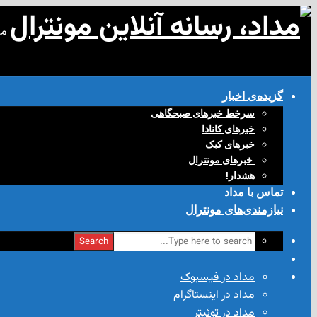
مد
گزیده‌ی‌ اخبار
سرخط خبرهای صبحگاهی
خبرهای کانادا
خبرهای کبک
‌ خبرهای مونترال
هشدار!
تماس با مداد
نیازمندی‌های مونترال
Search
مداد در فیسبوک
مداد در اینستاگرام
مداد در توئیتر