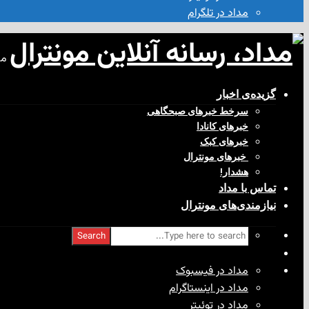
مداد در تلگرام
مد
گزیده‌ی‌ اخبار
سرخط خبرهای صبحگاهی
خبرهای کانادا
خبرهای کبک
‌ خبرهای مونترال
هشدار!
تماس با مداد
نیازمندی‌های مونترال
Search
مداد در فیسبوک
مداد در اینستاگرام
مداد در توئیتر