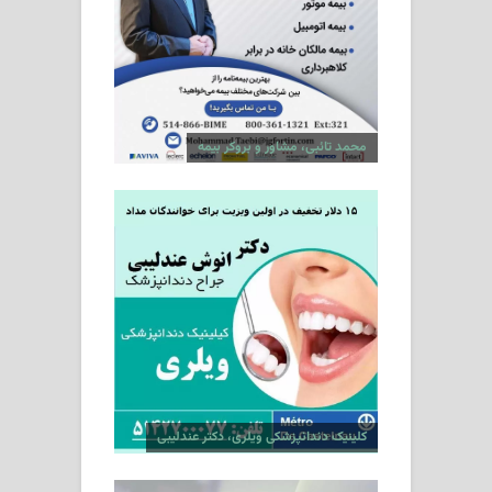
محمد تائبی، مشاور و بروکر بیمه
کلینیک دندانپزشکی ویلری، دکتر عندلیبی