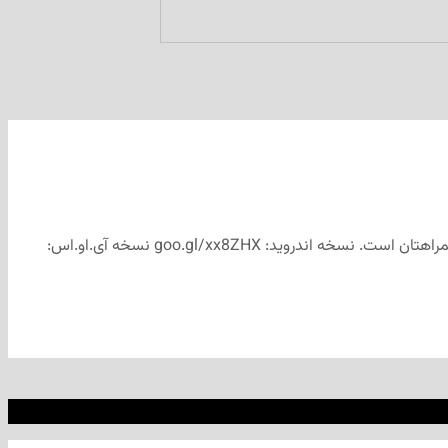
شماره نخست مجله هفتگی «مداد» منتشر شد. (دانلود «مداد» نخست) با نصب اپلیکیشن «مداد» آرشیو کامل مجلات هفتگی «مداد» همیشه همراهتان است. نسخه اندروید: goo.gl/xx8ZHX نسخه آی.او.اس: