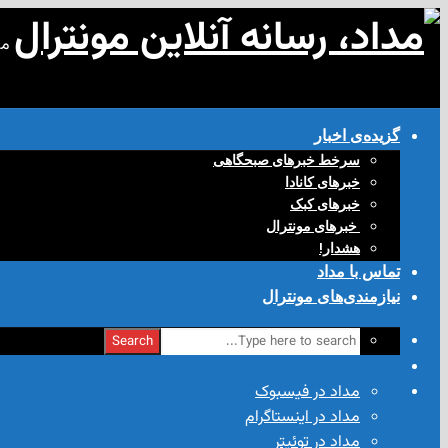
مد
گزیده‌ی‌ اخبار
سرخط خبرهای صبحگاهی
خبرهای کانادا
خبرهای کبک
‌ خبرهای مونترال
هشدار!
تماس با مداد
نیازمندی‌های مونترال
Search
مداد در فیسبوک
مداد در اینستاگرام
مداد در توئیتر