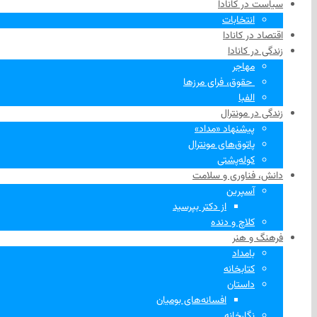
سیاست در کانادا
انتخابات
اقتصاد در کانادا
زندگی در کانادا
مهاجر
‌ حقوق، فرای مرزها
الفبا
زندگی در مونترال
پیشنهاد «مداد»
پاتوق‌های مونترال
کوله‌پشتی
دانش، فناوری و سلامت
آسپرین
از دکتر بپرسید
کلاچ و دنده
فرهنگ و هنر
بامداد
کتابخانه
داستان
افسانه‌های بومیان
نگارخانه