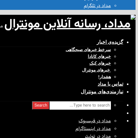
مداد در تلگرام
مد
گزیده‌ی‌ اخبار
سرخط خبرهای صبحگاهی
خبرهای کانادا
خبرهای کبک
‌ خبرهای مونترال
هشدار!
تماس با مداد
نیازمندی‌های مونترال
Search
مداد در فیسبوک
مداد در اینستاگرام
مداد در توئیتر