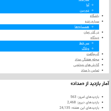
آوا
دوربین
باشگاه
سیاره زنده
همسایه‌ها
در گذر زمان
دیدگاه
سرِ خط
وبلاگ
گپ‌وگفت
مجله هفتگی مداد
گزارش‌های ویدئویی
تماس با مداد
آمار بازدید از «مداد»
بازدیدهای امروز:
563
بازدیدهای دیروز:
2,468
بازدیدهای این هفته:
24,135