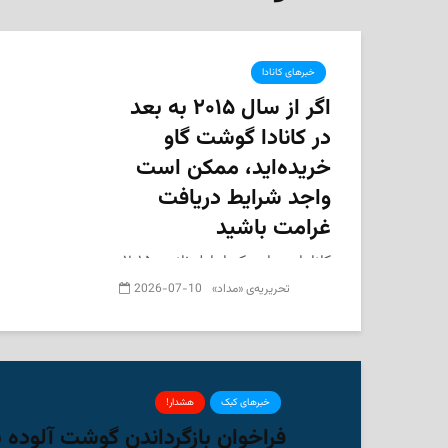
خبرهای کانادا
اگر از سال ۲۰۱۵ به بعد
در کانادا گوشت گاو
خریده‌اید، ممکن است
واجد شرایط دریافت
غرامت باشید
کانادایی‌هایی که از اول ژانویه ۲۰۱۵ به
بعد برای مصرف شخصی در
2026-07-10
تحریریه‌ی «مداد»
فروشگاه‌ها گوشت گاو خریده‌اند،
ممکن است در چارچوب یک شکایت
گروهی درباره تبانی احتمالی در
افزایش قیمت گوشت، واجد شرایط
دریافت غرامت شوند. در حال حاضر
خبرهای کبک
هشدار!
نیازی به...
فراخوان بازگرداندن گوشت آلوده 