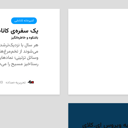
آشپزخانه کانادایی
یک سفره‌ی کاناد
باشکوه و خاطره‌انگیز
هر سال با نزدیک‌ترشدن
می‌شوند از تخم‌مرغ‌ه
وسائل تزئینی؛ نمادها
رستاخیز مسیح را می‌د
03
‌ تحریریه «مداد»
به ویروس ای.کلای