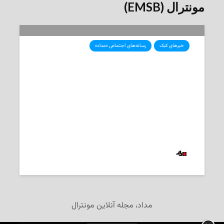
مونترال (EMSB)
خبرهای کبک
رسانه‌های اجتماعی «مداد»
کبک پروژه‌ی ۳۷۵ میلیون دلاری
نوسازی دبیرستان F.A.C.E در مونترال
را لغو کرد
2025-04-07
‌ تحریریه «مداد»
مداد، مجله آنلاین مونترال