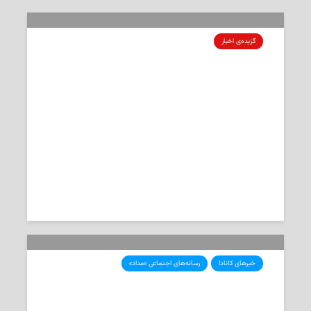
گزیده‌ی‌ اخبار
سرخط خبرها: پیش‌بینی اقتصاددانان:
بانک مرکزی کانادا دست‌کم تا سال
۲۰۲۷ کاهش نرخ بهره را متوقف می‌کند
گزیده‌ی اخبار شنبه ششم دسامبر ۲۰۲۵ به انتخاب «مداد»
2025-12-06
‌خبرهای صبحگاهی
خبرهای کانادا
رسانه‌های اجتماعی «مداد»
بانک مرکزی کانادا در آستانه ششمین
کاهش متوالی نرخ بهره