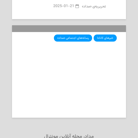
2025-01-21
تحریریه‌ی «مداد»
خبرهای کانادا
رسانه‌های اجتماعی «مداد»
انتشار آمارهای مثبت از اشتغال،
احتمال کاهش نرخ بهره را کمرنگ کرد
2025-01-12
تحریریه‌ی «مداد»
مداد، مجله آنلاین مونترال