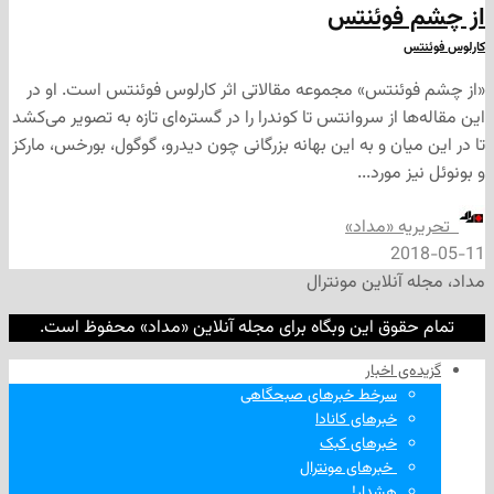
فوئنتس
نتس» مجموعه مقالاتی اثر کارلوس فوئنتس است. او در
 از سروانتس تا کوندرا را در گستره‌ای تازه به تصویر می‌کشد
ان و به این بهانه بزرگانی چون دیدرو، گوگول، بورخس، مارکز
مورد...
ه «مداد»
2
نلاین مونترال
وق این وبگاه برای مجله آنلاین «مداد» محفوظ است.
‌ اخبار
سرخط خبرهای صبحگاهی
خبرهای کانادا
خبرهای کبک
‌ خبرهای مونترال
هشدار!