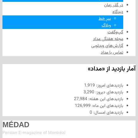
 زمان
سرِ خط
وبلاگ
فت
هفتگی مداد
های ویدئویی
ا مداد
د از «مداد»
های امروز:
1,919
های دیروز:
3,290
های این هفته:
27,984
های این ماه:
126,999
های امسال:
0
MÉDAD
Persian E-magazine of Montr
éal