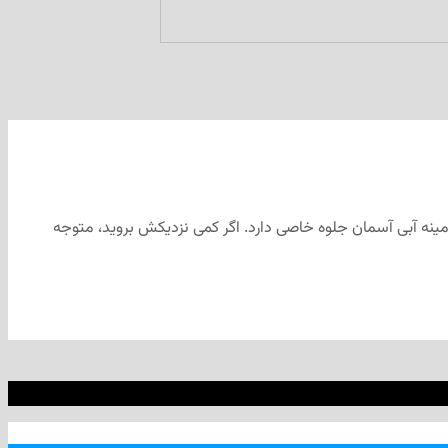
وی زمینه آبی آسمان جلوه خاصی دارد. اگر کمی نزدیکش بروید، متوجه