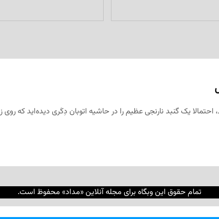
د، احتمالا یک گنبد نارنجی عظیم را در حاشیه اتوبان دِکَری دیده‌اید که ر
تمام حقوق این وبگاه برای مجله آنلاین «مداد» محفوظ است.