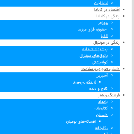
انتخابات
اقتصاد در کانادا
زندگی در کانادا
مهاجر
‌ حقوق، فرای مرزها
الفبا
زندگی در مونترال
پیشنهاد «مداد»
پاتوق‌های مونترال
کوله‌پشتی
دانش، فناوری و سلامت
آسپرین
از دکتر بپرسید
کلاچ و دنده
فرهنگ و هنر
بامداد
کتابخانه
داستان
افسانه‌های بومیان
نگارخانه