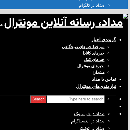
مداد در تلگرام
مد
گزیده‌ی‌ اخبار
سرخط خبرهای صبحگاهی
خبرهای کانادا
خبرهای کبک
‌ خبرهای مونترال
هشدار!
تماس با مداد
نیازمندی‌های مونترال
Search
مداد در فیسبوک
مداد در اینستاگرام
مداد در توئیتر