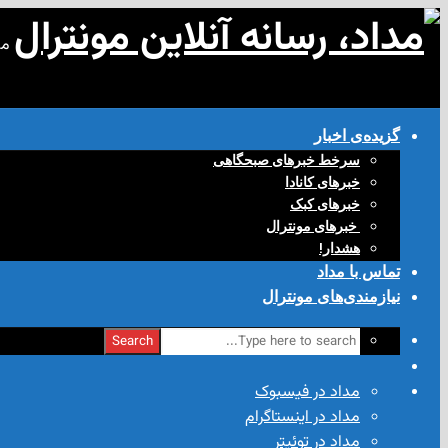
مد
گزیده‌ی‌ اخبار
سرخط خبرهای صبحگاهی
خبرهای کانادا
خبرهای کبک
‌ خبرهای مونترال
هشدار!
تماس با مداد
نیازمندی‌های مونترال
Search
مداد در فیسبوک
مداد در اینستاگرام
مداد در توئیتر