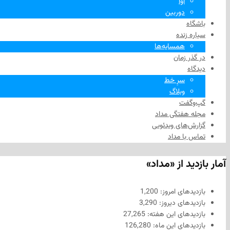
آوا
دوربین
باشگاه
سیاره زنده
همسایه‌ها
در گذر زمان
دیدگاه
سرِ خط
وبلاگ
گپ‌وگفت
مجله هفتگی مداد
گزارش‌های ویدئویی
تماس با مداد
آمار بازدید از «مداد»
بازدیدهای امروز:
1,200
بازدیدهای دیروز:
3,290
بازدیدهای این هفته:
27,265
بازدیدهای این ماه:
126,280