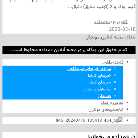
‌ی «مداد»
2
نلاین مونترال
وق این وبگاه برای مجله آنلاین «مداد» محفوظ است.
‌ اخبار
سرخط خبرهای صبحگاهی
خبرهای کانادا
خبرهای کبک
‌ خبرهای مونترال
هشدار!
ا مداد
دی‌های مونترال
 می‌خوانید