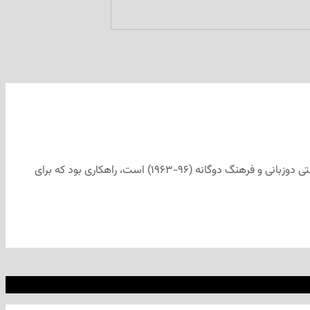
سیاست فدرال چندفرهنگی کانادا در سال ۱۹۷۱ در دولت لیبرال پی‌یر ترودو به تصویب رسید. این سیاست که از دستاوردهای ضمنی کمیسیون سلطنتی دوزبانی و فرهنگ دوگانه (۹۶-۱۹۶۳) است، راهکاری بود که برای