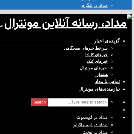
مداد در تلگرام
مد
گزیده‌ی‌ اخبار
سرخط خبرهای صبحگاهی
خبرهای کانادا
خبرهای کبک
‌ خبرهای مونترال
هشدار!
تماس با مداد
نیازمندی‌های مونترال
Search
مداد در فیسبوک
مداد در اینستاگرام
مداد در توئیتر