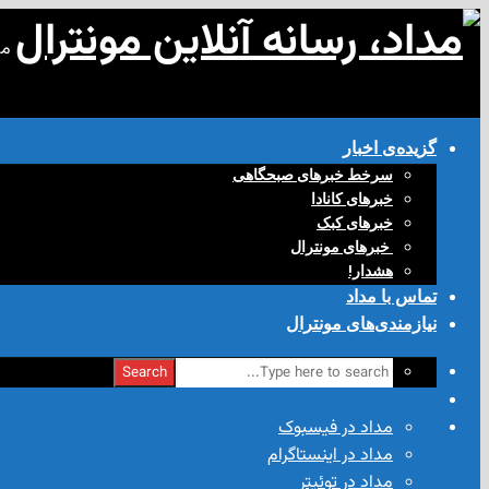
مد
گزیده‌ی‌ اخبار
سرخط خبرهای صبحگاهی
خبرهای کانادا
خبرهای کبک
‌ خبرهای مونترال
هشدار!
تماس با مداد
نیازمندی‌های مونترال
Search
مداد در فیسبوک
مداد در اینستاگرام
مداد در توئیتر