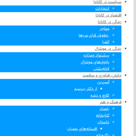
سیاست در کانادا
انتخابات
اقتصاد در کانادا
زندگی در کانادا
مهاجر
‌ حقوق، فرای مرزها
الفبا
زندگی در مونترال
پیشنهاد «مداد»
پاتوق‌های مونترال
کوله‌پشتی
دانش، فناوری و سلامت
آسپرین
از دکتر بپرسید
کلاچ و دنده
فرهنگ و هنر
بامداد
کتابخانه
داستان
افسانه‌های بومیان
نگارخانه