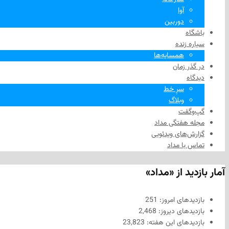
آوا
دوربین
باشگاه
سیاره زنده
همسایه‌ها
در گذر زمان
دیدگاه
سرِ خط
وبلاگ
گپ‌وگفت
مجله هفتگی مداد
گزارش‌های ویدئویی
تماس با مداد
آمار بازدید از «مداد»
بازدیدهای امروز:
251
بازدیدهای دیروز:
2,468
بازدیدهای این هفته:
23,823