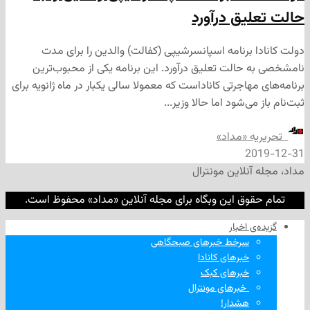
یق درآورد
 برنامه اسپانسرشیپی (کفالت) والدین را برای مدت
حالت تعلیق درآورد. این برنامه یکی از محبوب‌ترین
هاجرتی کاناداست که معمولا سالی یکبار در ماه ژانویه برای
ی‌شود اما حالا وزیر...
ه «مداد»
2
نلاین مونترال
وق این وبگاه برای مجله آنلاین «مداد» محفوظ است.
‌ اخبار
سرخط خبرهای صبحگاهی
خبرهای کانادا
خبرهای کبک
‌ خبرهای مونترال
هشدار!