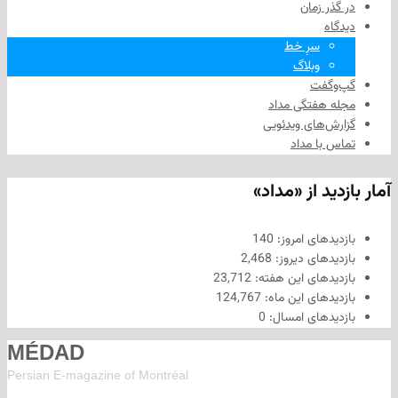
 زمان
سرِ خط
وبلاگ
فت
هفتگی مداد
های ویدئویی
ا مداد
د از «مداد»
های امروز:
140
های دیروز:
2,468
های این هفته:
23,712
های این ماه:
124,767
های امسال:
0
MÉDAD
Persian E-magazine of Montr
éal