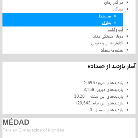
 زمان
سرِ خط
وبلاگ
فت
هفتگی مداد
های ویدئویی
ا مداد
د از «مداد»
های امروز:
2,595
های دیروز:
3,168
های این هفته:
30,201
های این ماه:
129,543
های امسال:
0
MÉDAD
Persian E-magazine of Montr
éal