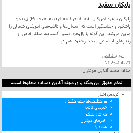
فید
پلیکان سفید آمریکایی (Pelecanus erythrorhynchos) پرنده‌ای
مگیر است که آسمان‌ها و تالاب‌های آمریکای شمالی را
 این گونه با بال‌های بسیار گسترده، منقار خاص، و
ماعی منحصر‌به‌فرد، هم در...
ظمی
2
نلاین مونترال
وق این وبگاه برای مجله آنلاین «مداد» محفوظ است.
‌ اخبار
سرخط خبرهای صبحگاهی
خبرهای کانادا
خبرهای کبک
‌ خبرهای مونترال
هشدار!