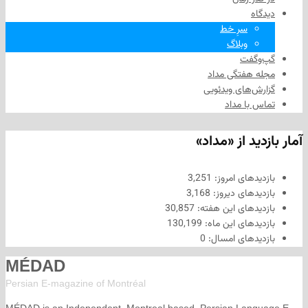
سرِ خط
وبلاگ
فت
هفتگی مداد
های ویدئویی
ا مداد
د از «مداد»
های امروز:
3,251
های دیروز:
3,168
های این هفته:
30,857
های این ماه:
130,199
های امسال:
0
MÉDAD
Persian E-magazine of Montr
éal
MÉDAD is an Independent, Montreal based, Persian La