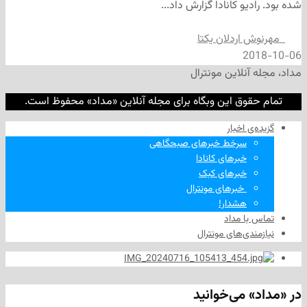
یو کانادا گزارش داد...
ش اردلان یکتا
2
نلاین مونترال
وق این وبگاه برای مجله آنلاین «مداد» محفوظ است.
‌ اخبار
سرخط خبرهای صبحگاهی
خبرهای کانادا
خبرهای کبک
‌ خبرهای مونترال
هشدار!
ا مداد
دی‌های مونترال
 می‌خوانید