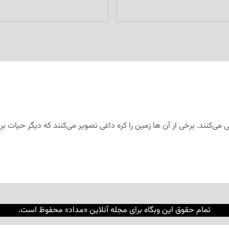
 می­‌کنند. برخی از آن ها زمین را کره داغی تصویر می‌­کنند که دیگر حیا
تمام حقوق این وبگاه برای مجله آنلاین «مداد» محفوظ است.