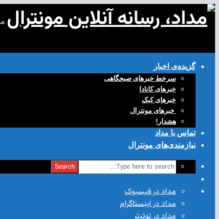
مد
گزیده‌ی‌ اخبار
سرخط خبرهای صبحگاهی
خبرهای کانادا
خبرهای کبک
‌ خبرهای مونترال
هشدار!
تماس با مداد
نیازمندی‌های مونترال
Search
مداد در فیسبوک
مداد در اینستاگرام
مداد در توئیتر