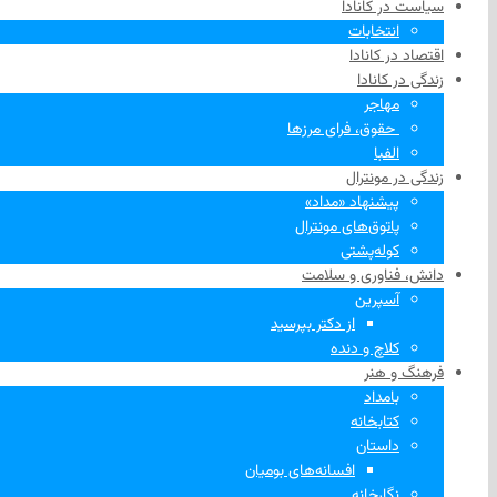
سیاست در کانادا
انتخابات
اقتصاد در کانادا
زندگی در کانادا
مهاجر
‌ حقوق، فرای مرزها
الفبا
زندگی در مونترال
پیشنهاد «مداد»
پاتوق‌های مونترال
کوله‌پشتی
دانش، فناوری و سلامت
آسپرین
از دکتر بپرسید
کلاچ و دنده
فرهنگ و هنر
بامداد
کتابخانه
داستان
افسانه‌های بومیان
نگارخانه