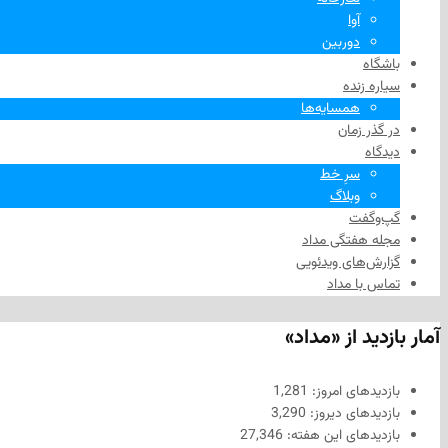
آوا
دوربین
باشگاه
سیاره زنده
همسایه‌ها
در گذر زمان
دیدگاه
سرِ خط
وبلاگ
گپ‌وگفت
مجله هفتگی مداد
گزارش‌های ویدئویی
تماس با مداد
آمار بازدید از «مداد»
بازدیدهای امروز:
1,281
بازدیدهای دیروز:
3,290
بازدیدهای این هفته:
27,346