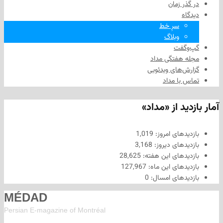
 زمان
سرِ خط
وبلاگ
فت
هفتگی مداد
های ویدئویی
ا مداد
د از «مداد»
های امروز:
1,019
های دیروز:
3,168
های این هفته:
28,625
های این ماه:
127,967
های امسال:
0
MÉDAD
Persian E-magazine of Montr
éal