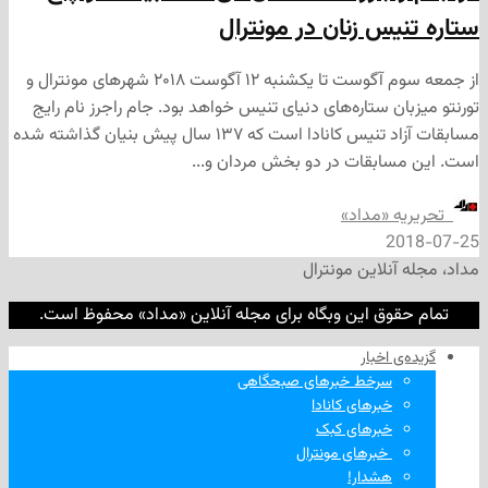
یس زنان در مونترال
از جمعه سوم آگوست تا یکشنبه ۱۲ آگوست ۲۰۱۸ شهرهای مونترال و
ن ستاره‌های دنیای تنیس خواهد بود. جام راجرز نام رایج
مسابقات آزاد تنیس کانادا است که ۱۳۷ سال پیش بنیان گذاشته شده
ابقات در دو بخش مردان و...
ه «مداد»
2
نلاین مونترال
وق این وبگاه برای مجله آنلاین «مداد» محفوظ است.
‌ اخبار
سرخط خبرهای صبحگاهی
خبرهای کانادا
خبرهای کبک
‌ خبرهای مونترال
هشدار!