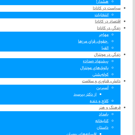
هشدار!
سیاست در کانادا
انتخابات
اقتصاد در کانادا
زندگی در کانادا
مهاجر
‌ حقوق، فرای مرزها
الفبا
زندگی در مونترال
پیشنهاد «مداد»
پاتوق‌های مونترال
کوله‌پشتی
دانش، فناوری و سلامت
آسپرین
از دکتر بپرسید
کلاچ و دنده
فرهنگ و هنر
بامداد
کتابخانه
داستان
افسانه‌های بومیان