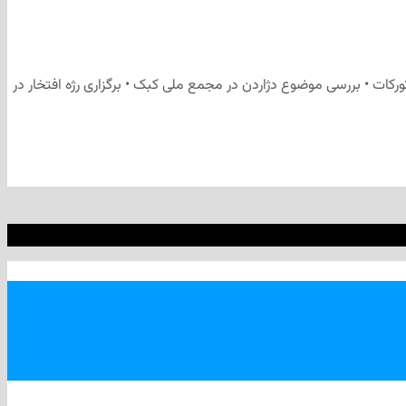
ها در تقاطع تورکات • بررسی موضوع دژاردن در مجمع ملی کبک • برگزاری رژه افتخار در