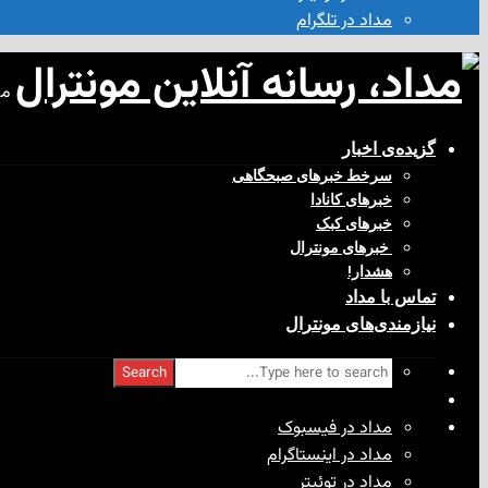
مداد در تلگرام
مد
گزیده‌ی‌ اخبار
سرخط خبرهای صبحگاهی
خبرهای کانادا
خبرهای کبک
‌ خبرهای مونترال
هشدار!
تماس با مداد
نیازمندی‌های مونترال
Search
مداد در فیسبوک
مداد در اینستاگرام
مداد در توئیتر