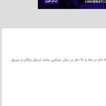
سرویس اشتراکی «وال‌مارت پلاس» برای نخستین بار در کانادا راه‌اندازی شده و جایگزین برنامه «دلیوری پس» شده است. این سرویس با هزینه ۸.۹۷ دلار در ماه یا ۹۰ دلار در سال، مزایایی مانند ارسال رایگان و سریع