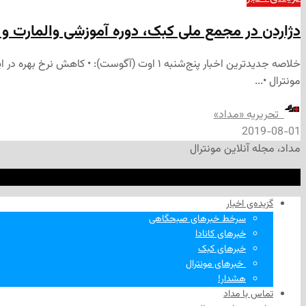
دژاردن در مجمع ملی کبک، دوره آموزشی والمارت و رژ
خلاصه جدیدترین اخبار پنج‌شنبه‌ ۱ اوت (آگوست
مونترال •...
‌ تحریریه «مداد»
2019-08-01
مداد، مجله آنلاین مونترال
گزیده‌ی‌ اخبار
سرخط خبرهای صبحگاهی
خبرهای کانادا
خبرهای کبک
‌ خبرهای مونترال
هشدار!
تماس با مداد