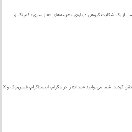
 غرامت دریافت کنند؛ توافقی چندمیلیون‌دلاری که پس از یک شکایت گروهی درباره‌ی «هزینه‌های فعال‌سازی» کم‌رنگ و
این مطلب برای رسانه‌های اجتماعی «مداد» تهیه و ابتدا در کانال تلگرامی «مداد» به آدرس منتشر شد و سپس جهت آرشیو به وب‌سایت «مداد» منتقل گردید. شما می‌توانید «مداد» را در تلگرام، اینستاگرام، فیس‌بوک و X