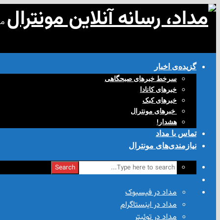
مد
گزیده‌ی‌ اخبار
سرخط خبرهای صبحگاهی
خبرهای کانادا
خبرهای کبک
‌ خبرهای مونترال
هشدار!
تماس با مداد
نیازمندی‌های مونترال
Search
مداد در فیسبوک
مداد در اینستاگرام
مداد در توئیتر