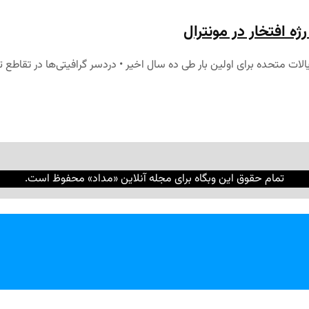
ه افتخار در مونترال
): • کاهش نرخ بهره در ایالات متحده برای اولین بار طی ده سال اخیر • دردسر گرافیتی‌
تمام حقوق این وبگاه برای مجله آنلاین «مداد» محفوظ است.