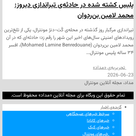
ه شده در حادثه‌ی تیراندازی دیروز:
ین بن‌ردوان
گبار روز گذشته در محله‌ی کُت-دنژ مونترال، یکی از تلخ‌ترین
نیتی سال‌های اخیر این شهر را رقم زد؛ حادثه‌ای که در آن
محمد لامین بن‌ردوان (Mohamed Lamine Benredouane)، افسر
‌ی «مداد»
2
نلاین مونترال
وق این وبگاه برای مجله آنلاین «مداد» محفوظ است.
‌ اخبار
سرخط خبرهای صبحگاهی
خبرهای کانادا
خبرهای کبک
‌ خبرهای مونترال