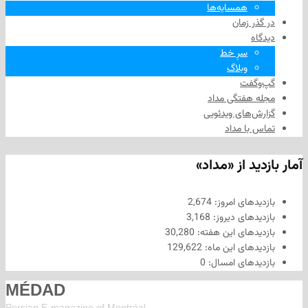
همسایه‌ها
 زمان
سرِ خط
وبلاگ
فت
هفتگی مداد
های ویدئویی
ا مداد
د از «مداد»
های امروز:
2,674
های دیروز:
3,168
های این هفته:
30,280
های این ماه:
129,622
های امسال:
0
MÉDAD
Persian E-magazine of Montr
éal