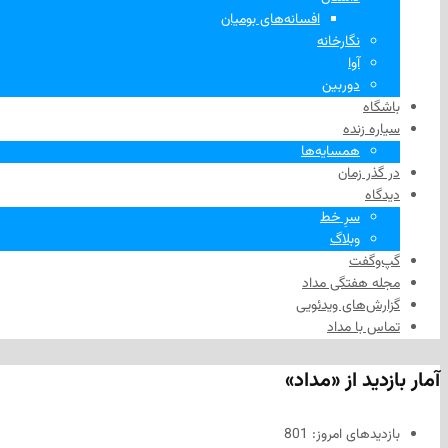
افسانه‌های بومیان
نگارخانه
آوا
دوربین
باشگاه
سیاره زنده
همسایه‌ها
در گذر زمان
دیدگاه
سرِ خط
وبلاگ
گپ‌وگفت
مجله هفتگی مداد
گزارش‌های ویدئویی
تماس با مداد
آمار بازدید از «مداد»
بازدیدهای امروز:
801