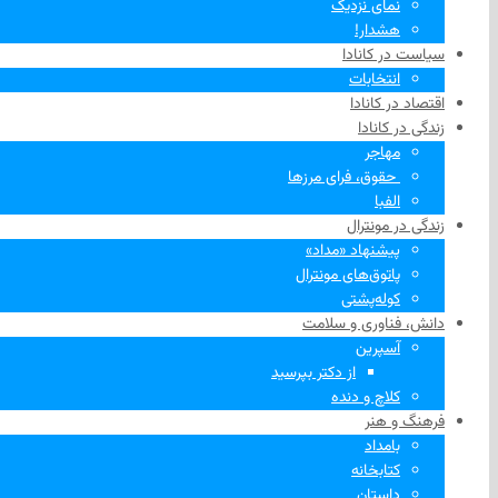
نمای نزدیک
هشدار!
سیاست در کانادا
انتخابات
اقتصاد در کانادا
زندگی در کانادا
مهاجر
‌ حقوق، فرای مرزها
الفبا
زندگی در مونترال
پیشنهاد «مداد»
پاتوق‌های مونترال
کوله‌پشتی
دانش، فناوری و سلامت
آسپرین
از دکتر بپرسید
کلاچ و دنده
فرهنگ و هنر
بامداد
کتابخانه
داستان