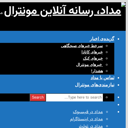
مد
گزیده‌ی‌ اخبار
سرخط خبرهای صبحگاهی
خبرهای کانادا
خبرهای کبک
‌ خبرهای مونترال
هشدار!
تماس با مداد
نیازمندی‌های مونترال
Search
مداد در فیسبوک
مداد در اینستاگرام
مداد در توئیتر