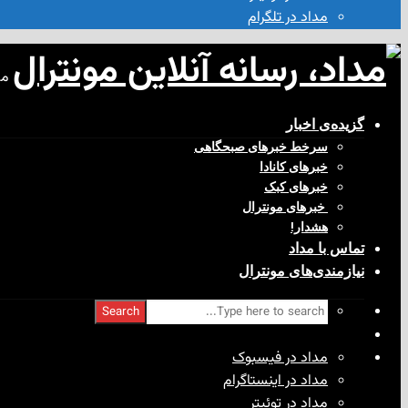
مداد در تلگرام
مد
گزیده‌ی‌ اخبار
سرخط خبرهای صبحگاهی
خبرهای کانادا
خبرهای کبک
‌ خبرهای مونترال
هشدار!
تماس با مداد
نیازمندی‌های مونترال
Search
مداد در فیسبوک
مداد در اینستاگرام
مداد در توئیتر