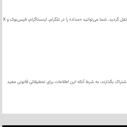
این مطلب برای رسانه‌های اجتماعی «مداد» تهیه و ابتدا در کانال تلگرامی «مداد» به آدرس منتشر شد و سپس جهت آرشیو به وب‌سایت «مداد» منتقل گردید. شما می‌توانید «مداد» را در تلگرام، اینستاگرام، فیس‌بوک و X
شتراک بگذارند، به شرط آنکه این اطلاعات برای تحقیقاتی قانونی مفید