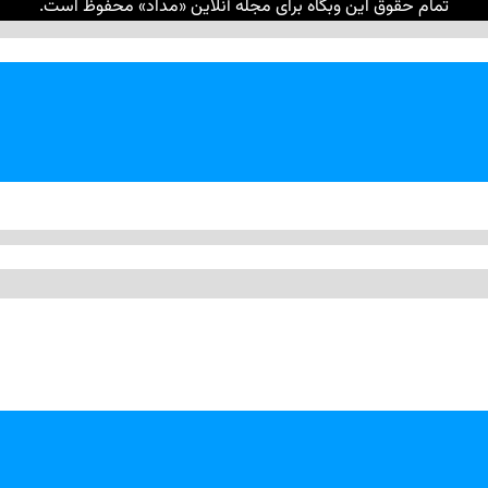
تمام حقوق این وبگاه برای مجله آنلاین «مداد» محفوظ است.