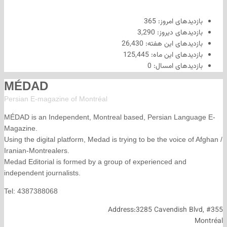
های امروز:
365
های دیروز:
3,290
های این هفته:
26,430
های این ماه:
125,445
های امسال:
0
MÉDAD
Persian E-magazine of Montr
éal
MÉDAD is an Independent, Montreal based, Persian La
Magazine.
Using the digital platform, Medad is trying to be the voice
Iranian-Montrealers.
Medad Editorial is formed by a group of experienced and
independent journalists.
Tel: 4387388068
Address:3285 Cavendish