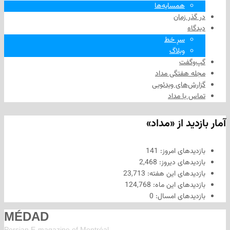
همسایه‌ها
 زمان
سرِ خط
وبلاگ
فت
هفتگی مداد
های ویدئویی
ا مداد
د از «مداد»
های امروز:
141
های دیروز:
2,468
های این هفته:
23,713
های این ماه:
124,768
های امسال:
0
MÉDAD
Persian E-magazine of Montr
éal