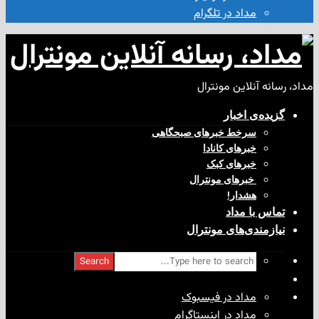
مداد در تلگرام
آنلاین مونترال
ی‌ اخبار
سرخط خبرهای صبحگاهی
خبرهای کانادا
خبرهای کبک
‌ خبرهای مونترال
هشدار!
با مداد
ندی‌های مونترال
Search
مداد در فیسبوک
مداد در اینستاگرام