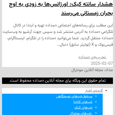
نته کبک: اورژانس‌ها به زودی به اوج
ستانی می‌رسند
ی رسانه‌های اجتماعی «مداد» تهیه و ابتدا در کانال
داد» به آدرس منتشر شد و سپس جهت آرشیو به وب‌سایت
 گردید. شما می‌توانید «مداد» را در تلگرام، اینستاگرام،
‌ی «مداد»
2
نلاین مونترال
وق این وبگاه برای مجله آنلاین «مداد» محفوظ است.
‌ اخبار
سرخط خبرهای صبحگاهی
خبرهای کانادا
خبرهای کبک
‌ خبرهای مونترال