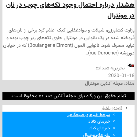
باره احتمال وجود تکه‌های چوب در نان
ل
زی، شیلات و موادغذایی کبک اعلام کرد برخی از نان‌های
در یک نانوایی در مونترال حاوی تکه‌های ریز چوب بوده و
نباید مصرف شود. نانوایی المون (Boulangerie Elmont) که در خیابان
ه «مداد»
2
نلاین مونترال
وق این وبگاه برای مجله آنلاین «مداد» محفوظ است.
‌ اخبار
سرخط خبرهای صبحگاهی
خبرهای کانادا
خبرهای کبک
‌ خبرهای مونترال