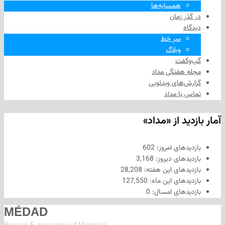
همسایه‌ها
 زمان
سرِ خط
وبلاگ
فت
هفتگی مداد
های ویدئویی
ا مداد
د از «مداد»
های امروز:
602
های دیروز:
3,168
های این هفته:
28,208
های این ماه:
127,550
های امسال:
0
MÉDAD
Persian E-magazine of Montr
éal