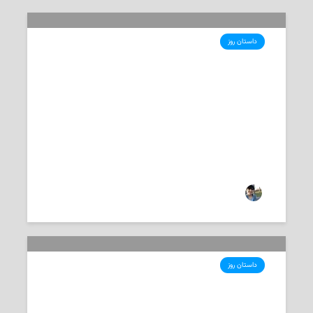
داستان روز
امید سی‌اف مونترال به پیروزی در برابر
اینتر میامی
2021-05-12
‌ فرمهر امیردوست
داستان روز
یک هفته سخت پیش روی باشگاه
فوتبال مونترال