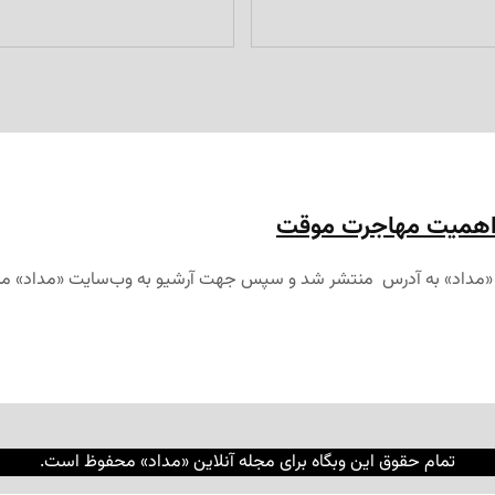
ه اهمیت مهاجرت موقت
می «مداد» به آدرس منتشر شد و سپس جهت آرشیو به وب‌سایت «مداد» منتقل 
تمام حقوق این وبگاه برای مجله آنلاین «مداد» محفوظ است.