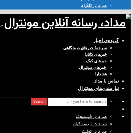
مداد در تلگرام
مد
گزیده‌ی‌ اخبار
سرخط خبرهای صبحگاهی
خبرهای کانادا
خبرهای کبک
‌ خبرهای مونترال
هشدار!
تماس با مداد
نیازمندی‌های مونترال
Search
مداد در فیسبوک
مداد در اینستاگرام
مداد در توئیتر