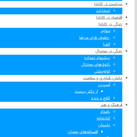
سیاست در کانادا
انتخابات
اقتصاد در کانادا
زندگی در کانادا
مهاجر
‌ حقوق، فرای مرزها
الفبا
زندگی در مونترال
پیشنهاد «مداد»
پاتوق‌های مونترال
کوله‌پشتی
دانش، فناوری و سلامت
آسپرین
از دکتر بپرسید
کلاچ و دنده
فرهنگ و هنر
بامداد
کتابخانه
داستان
افسانه‌های بومیان