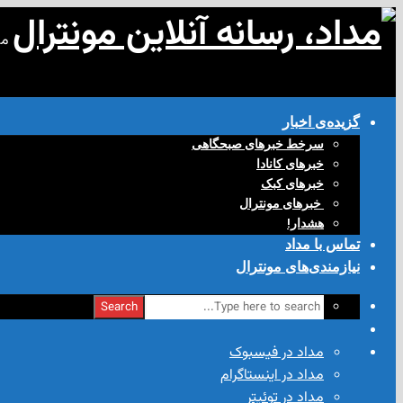
مد
گزیده‌ی‌ اخبار
سرخط خبرهای صبحگاهی
خبرهای کانادا
خبرهای کبک
‌ خبرهای مونترال
هشدار!
تماس با مداد
نیازمندی‌های مونترال
Search
مداد در فیسبوک
مداد در اینستاگرام
مداد در توئیتر