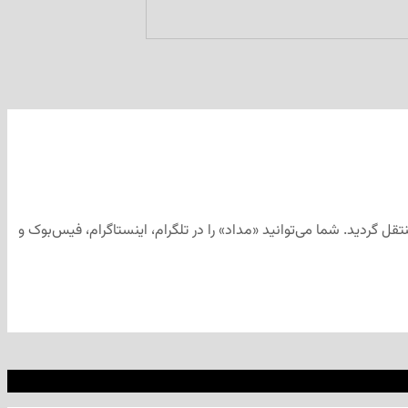
گردید. شما می‌توانید «مداد» را در تلگرام، اینستاگرام، فیس‌بوک و