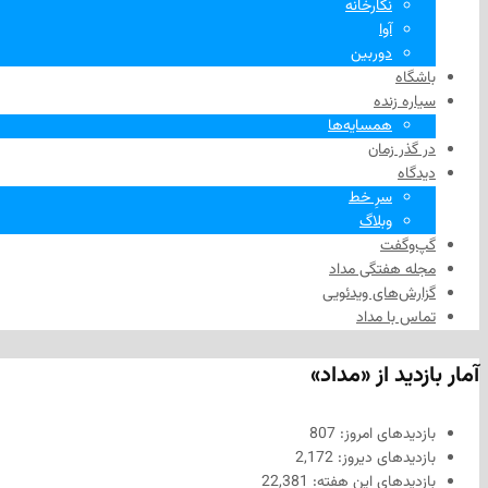
نگارخانه
آوا
دوربین
باشگاه
سیاره زنده
همسایه‌ها
در گذر زمان
دیدگاه
سرِ خط
وبلاگ
گپ‌وگفت
مجله هفتگی مداد
گزارش‌های ویدئویی
تماس با مداد
آمار بازدید از «مداد»
بازدیدهای امروز:
807
بازدیدهای دیروز:
2,172
بازدیدهای این هفته:
22,381