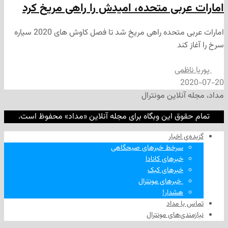
ربی متحده، امیدش را راهی مریخ کرد
امارات عربی متحده راهی مریخ شد تا فصل کاوش های 2020 سیاره
کند
ظمی
2
نلاین مونترال
وق این وبگاه برای مجله آنلاین «مداد» محفوظ است.
‌ اخبار
سرخط خبرهای صبحگاهی
خبرهای کانادا
خبرهای کبک
‌ خبرهای مونترال
هشدار!
ا مداد
دی‌های مونترال