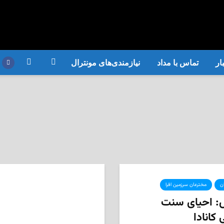
ار
تماس با مداد
نیازمندی‌های مونترال
ان
مخترعان سرزمین افرا
س: احیای سنت
کانادا